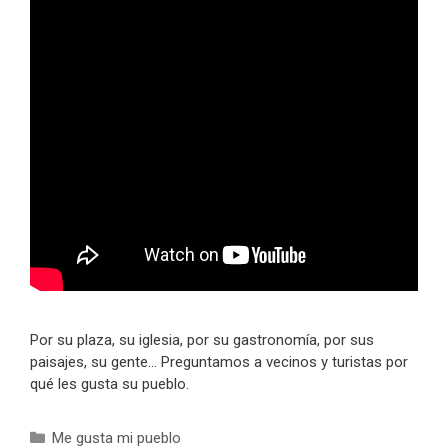
Por su plaza, su iglesia, por su gastronomía, por sus
paisajes, su gente… Preguntamos a vecinos y turistas por
qué les gusta su pueblo.
Categorías
Me gusta mi pueblo