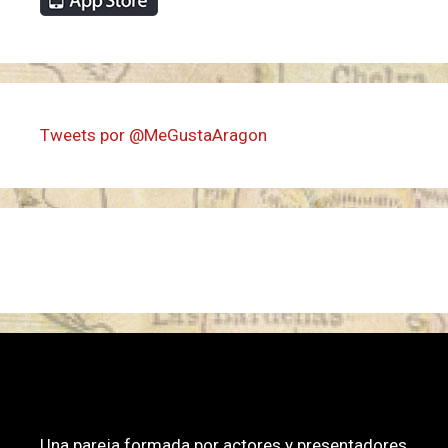
Tweets por @MeGustaAragon
EL PROGRAMA
Una pareja formada por actores y presentadores